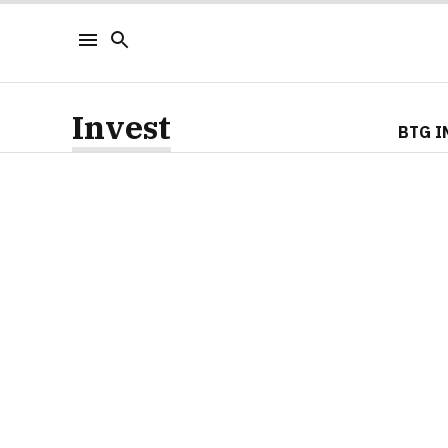
Invest
BTG I