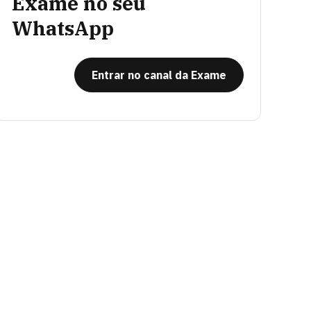
Exame no seu
WhatsApp
Entrar no canal da Exame