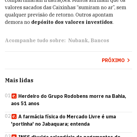
compartilharam frustrações. Muitos afirmam que os
valores sacados das Caixinhas “sumiram no ar”, sem
qualquer previsão de retorno. Outros apontam
demora no
depósito dos valores investidos
.
Acompanhe tudo sobre:
Nubank
Bancos
PRÓXIMO
Mais lidas
01
Herdeiro do Grupo Rodobens morre na Bahia,
aos 51 anos
02
A farmácia física do Mercado Livre é uma
'portinha' no Jabaquara; entenda
03