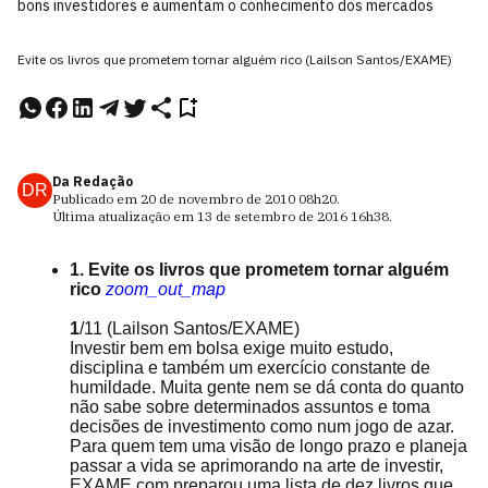
bons investidores e aumentam o conhecimento dos mercados
Evite os livros que prometem tornar alguém rico (Lailson Santos/EXAME)
Da Redação
DR
Publicado em
20 de novembro de 2010
08h20
.
Última atualização em
13 de setembro de 2016
16h38
.
1. Evite os livros que prometem tornar alguém
rico
zoom_out_map
1
/11
(Lailson Santos/EXAME)
Investir bem em bolsa exige muito estudo,
disciplina e também um exercício constante de
humildade. Muita gente nem se dá conta do quanto
não sabe sobre determinados assuntos e toma
decisões de investimento como num jogo de azar.
Para quem tem uma visão de longo prazo e planeja
passar a vida se aprimorando na arte de investir,
EXAME.com preparou uma lista de dez livros que