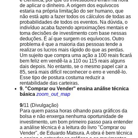
de aplicar o dinheiro. A origem dos equívocos
estaria na própria limitação do ser humano, que
não está apto a fazer todos os cálculos de todas as
probabilidades de todos os eventos. Na dúvida, o
indivíduo acaba fazendo aproximações mentais e
toma decisões de investimento com base nessas
deduções. É aí que surgem os equívocos. Outro
problema é que a maioria das pessoas tende a
realizar os lucros mais rápido do que as perdas.
Um sujeito que compra uma ação a 100 reais ficará
bem feliz em vendê-la a 110 ou 115 reais alguns
dais depois. No entanto, se o mesmo papel cair a
85, será mais difícil reconhecer o erro e vendê-lo.
Esse tipo de postura costuma reduzir a
rentabilidade das carteiras.
9. "Comprar ou Vender" ensina análise técnica
básica
zoom_out_map
9
/11
(Divulgação)
Para quem passa horas olhando para gráficos da
bolsa e não enxerga nenhuma oportunidade de
investimento, um bom primeiro passo para entender
a análise técnica é a leitura do livro "Comprar ou
Vender", de Eduardo Matsura. A obra é bem técnica