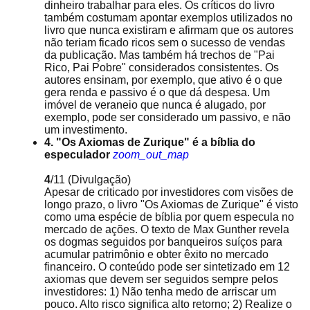
dinheiro trabalhar para eles. Os críticos do livro
também costumam apontar exemplos utilizados no
livro que nunca existiram e afirmam que os autores
não teriam ficado ricos sem o sucesso de vendas
da publicação. Mas também há trechos de "Pai
Rico, Pai Pobre" considerados consistentes. Os
autores ensinam, por exemplo, que ativo é o que
gera renda e passivo é o que dá despesa. Um
imóvel de veraneio que nunca é alugado, por
exemplo, pode ser considerado um passivo, e não
um investimento.
4. "Os Axiomas de Zurique" é a bíblia do
especulador
zoom_out_map
4
/11
(Divulgação)
Apesar de criticado por investidores com visões de
longo prazo, o livro "Os Axiomas de Zurique" é visto
como uma espécie de bíblia por quem especula no
mercado de ações. O texto de Max Gunther revela
os dogmas seguidos por banqueiros suíços para
acumular patrimônio e obter êxito no mercado
financeiro. O conteúdo pode ser sintetizado em 12
axiomas que devem ser seguidos sempre pelos
investidores: 1) Não tenha medo de arriscar um
pouco. Alto risco significa alto retorno; 2) Realize o