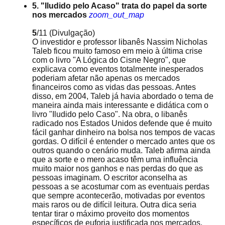
5. "Iludido pelo Acaso" trata do papel da sorte
nos mercados
zoom_out_map
5
/11
(Divulgação)
O investidor e professor libanês Nassim Nicholas
Taleb ficou muito famoso em meio à última crise
com o livro "A Lógica do Cisne Negro", que
explicava como eventos totalmente inesperados
poderiam afetar não apenas os mercados
financeiros como as vidas das pessoas. Antes
disso, em 2004, Taleb já havia abordado o tema de
maneira ainda mais interessante e didática com o
livro "Iludido pelo Caso". Na obra, o libanês
radicado nos Estados Unidos defende que é muito
fácil ganhar dinheiro na bolsa nos tempos de vacas
gordas. O difícil é entender o mercado antes que os
outros quando o cenário muda. Taleb afirma ainda
que a sorte e o mero acaso têm uma influência
muito maior nos ganhos e nas perdas do que as
pessoas imaginam. O escritor aconselha as
pessoas a se acostumar com as eventuais perdas
que sempre acontecerão, motivadas por eventos
mais raros ou de difícil leitura. Outra dica seria
tentar tirar o máximo proveito dos momentos
específicos de euforia justificada nos mercados.