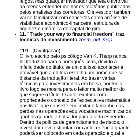
leigos, mas qualquer investidor que leia o livro vai
ao menos entender melhor os relatórios publicados
pelos analistas das corretoras. O investidor também
vai se familiarizar com conceitos como análise de
viabilidade econômico-financeira, estrutura de
liquidez e dinâmica de capital de giro.
11. "Trade your way to financial freedom" traz
técnicas de investimento
zoom_out_map
11
/11
(Divulgação)
O livro escrito pelo psicólogo Van K. Tharp nunca
foi traduzido para o português, mas, devido à
infelicidade do título, se um dia isso acontecer é
provável que a editora escolha um nome que se
distancie da tradução literal. Ao trazer várias
técnicas para investimentos em bolsa, porém, o
livro logo se mostra para o leitor muito melhor do
que sugere o título. O autor explora com
propriedade o conceito de "expectativa matemática
positiva", que consiste em limitar o tamanho das
perdas nas operações equivocadas e maximizar os
ganhos quando a bolsa for para o lado esperado.
Dentro da política de gerenciamento de riscos, o
investidor deve estipular com antecedência quanto
poderá ser colocado em cada operação e qual a