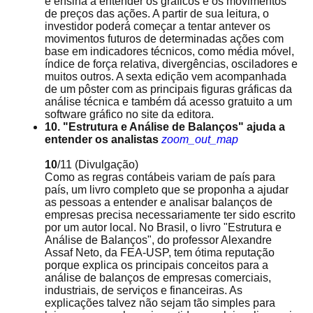
e ensina a entender os gráficos e os movimentos
de preços das ações. A partir de sua leitura, o
investidor poderá começar a tentar antever os
movimentos futuros de determinadas ações com
base em indicadores técnicos, como média móvel,
índice de força relativa, divergências, osciladores e
muitos outros. A sexta edição vem acompanhada
de um pôster com as principais figuras gráficas da
análise técnica e também dá acesso gratuito a um
software gráfico no site da editora.
10. "Estrutura e Análise de Balanços" ajuda a
entender os analistas
zoom_out_map
10
/11
(Divulgação)
Como as regras contábeis variam de país para
país, um livro completo que se proponha a ajudar
as pessoas a entender e analisar balanços de
empresas precisa necessariamente ter sido escrito
por um autor local. No Brasil, o livro "Estrutura e
Análise de Balanços", do professor Alexandre
Assaf Neto, da FEA-USP, tem ótima reputação
porque explica os principais conceitos para a
análise de balanços de empresas comerciais,
industriais, de serviços e financeiras. As
explicações talvez não sejam tão simples para