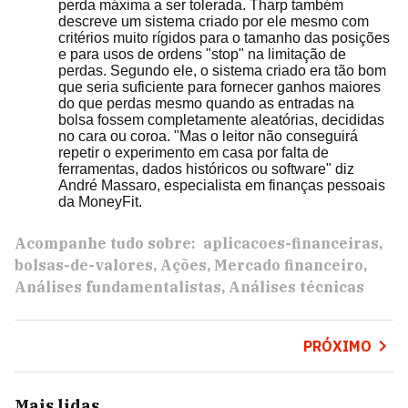
perda máxima a ser tolerada. Tharp também
descreve um sistema criado por ele mesmo com
critérios muito rígidos para o tamanho das posições
e para usos de ordens "stop" na limitação de
perdas. Segundo ele, o sistema criado era tão bom
que seria suficiente para fornecer ganhos maiores
do que perdas mesmo quando as entradas na
bolsa fossem completamente aleatórias, decididas
no cara ou coroa. "Mas o leitor não conseguirá
repetir o experimento em casa por falta de
ferramentas, dados históricos ou software" diz
André Massaro, especialista em finanças pessoais
da MoneyFit.
Acompanhe tudo sobre:
aplicacoes-financeiras
bolsas-de-valores
Ações
Mercado financeiro
Análises fundamentalistas
Análises técnicas
PRÓXIMO
Mais lidas