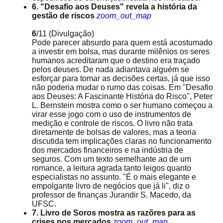
6. "Desafio aos Deuses" revela a história da
gestão de riscos
zoom_out_map
6
/11
(Divulgação)
Pode parecer absurdo para quem está acostumado
a investir em bolsa, mas durante milênios os seres
humanos acreditaram que o destino era traçado
pelos deuses. De nada adiantava alguém se
esforçar para tomar as decisões certas, já que isso
não poderia mudar o rumo das coisas. Em "Desafio
aos Deuses: A Fascinante História do Risco", Peter
L. Bernstein mostra como o ser humano começou a
virar esse jogo com o uso de instrumentos de
medição e controle de riscos. O livro não trata
diretamente de bolsas de valores, mas a teoria
discutida tem implicações claras no funcionamento
dos mercados financeiros e na indústria de
seguros. Com um texto semelhante ao de um
romance, a leitura agrada tanto leigos quanto
especialistas no assunto. "É o mais elegante e
empolgante livro de negócios que já li", diz o
professor de finanças Jurandir S. Macedo, da
UFSC.
7. Livro de Soros mostra as razõres para as
crises nos mercados
zoom_out_map