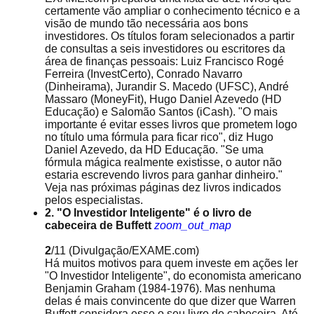
certamente vão ampliar o conhecimento técnico e a
visão de mundo tão necessária aos bons
investidores. Os títulos foram selecionados a partir
de consultas a seis investidores ou escritores da
área de finanças pessoais: Luiz Francisco Rogé
Ferreira (InvestCerto), Conrado Navarro
(Dinheirama), Jurandir S. Macedo (UFSC), André
Massaro (MoneyFit), Hugo Daniel Azevedo (HD
Educação) e Salomão Santos (iCash). "O mais
importante é evitar esses livros que prometem logo
no título uma fórmula para ficar rico", diz Hugo
Daniel Azevedo, da HD Educação. "Se uma
fórmula mágica realmente existisse, o autor não
estaria escrevendo livros para ganhar dinheiro."
Veja nas próximas páginas dez livros indicados
pelos especialistas.
2. "O Investidor Inteligente" é o livro de
cabeceira de Buffett
zoom_out_map
2
/11
(Divulgação/EXAME.com)
Há muitos motivos para quem investe em ações ler
"O Investidor Inteligente", do economista americano
Benjamin Graham (1984-1976). Mas nenhuma
delas é mais convincente do que dizer que Warren
Buffett considera esse o seu livro de cabeceira. Até