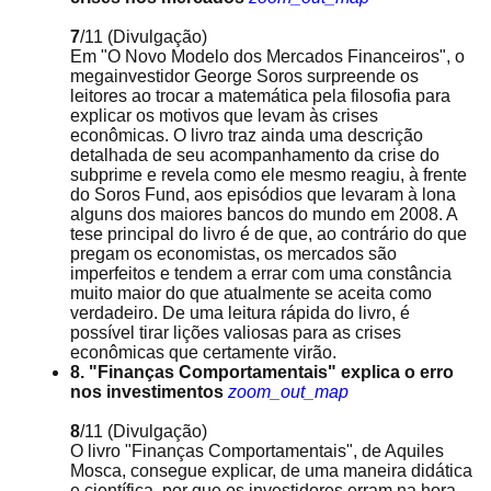
7
/11
(Divulgação)
Em "O Novo Modelo dos Mercados Financeiros", o
megainvestidor George Soros surpreende os
leitores ao trocar a matemática pela filosofia para
explicar os motivos que levam às crises
econômicas. O livro traz ainda uma descrição
detalhada de seu acompanhamento da crise do
subprime e revela como ele mesmo reagiu, à frente
do Soros Fund, aos episódios que levaram à lona
alguns dos maiores bancos do mundo em 2008. A
tese principal do livro é de que, ao contrário do que
pregam os economistas, os mercados são
imperfeitos e tendem a errar com uma constância
muito maior do que atualmente se aceita como
verdadeiro. De uma leitura rápida do livro, é
possível tirar lições valiosas para as crises
econômicas que certamente virão.
8. "Finanças Comportamentais" explica o erro
nos investimentos
zoom_out_map
8
/11
(Divulgação)
O livro "Finanças Comportamentais", de Aquiles
Mosca, consegue explicar, de uma maneira didática
e científica, por que os investidores erram na hora