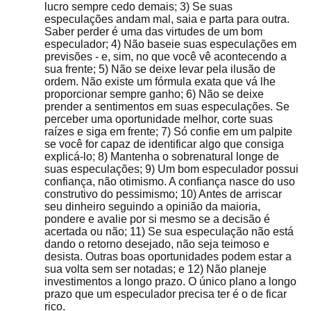
lucro sempre cedo demais; 3) Se suas
especulações andam mal, saia e parta para outra.
Saber perder é uma das virtudes de um bom
especulador; 4) Não baseie suas especulações em
previsões - e, sim, no que você vê acontecendo a
sua frente; 5) Não se deixe levar pela ilusão de
ordem. Não existe um fórmula exata que vá lhe
proporcionar sempre ganho; 6) Não se deixe
prender a sentimentos em suas especulações. Se
perceber uma oportunidade melhor, corte suas
raízes e siga em frente; 7) Só confie em um palpite
se você for capaz de identificar algo que consiga
explicá-lo; 8) Mantenha o sobrenatural longe de
suas especulações; 9) Um bom especulador possui
confiança, não otimismo. A confiança nasce do uso
construtivo do pessimismo; 10) Antes de arriscar
seu dinheiro seguindo a opinião da maioria,
pondere e avalie por si mesmo se a decisão é
acertada ou não; 11) Se sua especulação não está
dando o retorno desejado, não seja teimoso e
desista. Outras boas oportunidades podem estar a
sua volta sem ser notadas; e 12) Não planeje
investimentos a longo prazo. O único plano a longo
prazo que um especulador precisa ter é o de ficar
rico.