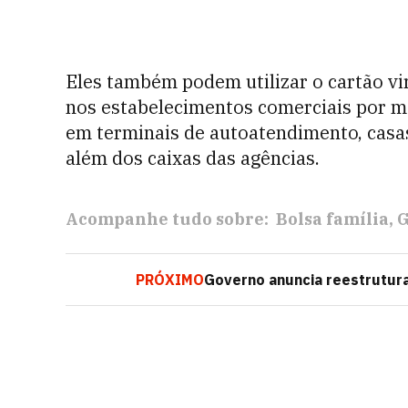
Eles também podem utilizar o cartão vi
nos estabelecimentos comerciais por me
em terminais de autoatendimento, casas
além dos caixas das agências.
Acompanhe tudo sobre:
Bolsa família
G
PRÓXIMO
Governo anuncia reestrutur