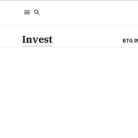
Invest
BTG I