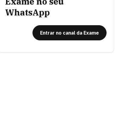
Exame no seu
WhatsApp
Entrar no canal da Exame