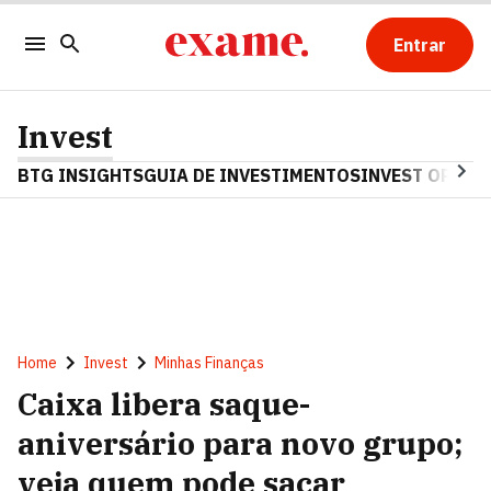
Entrar
Invest
BTG INSIGHTS
GUIA DE INVESTIMENTOS
INVEST OPINA
Home
Invest
Minhas Finanças
Caixa libera saque-
aniversário para novo grupo;
veja quem pode sacar