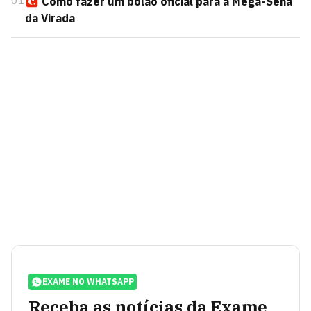
01
Como fazer um bolão oficial para a Mega-Sena
da Virada
EXAME NO WHATSAPP
Receba as notícias da Exame