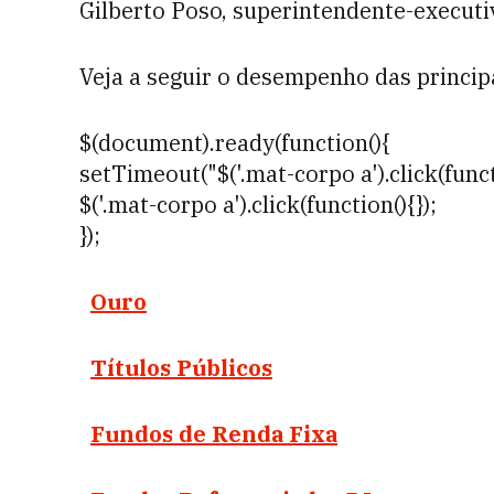
Gilberto Poso, superintendente-execut
Veja a seguir o desempenho das principa
$(document).ready(function(){
setTimeout("$('.mat-corpo a').click(funct
$('.mat-corpo a').click(function(){});
});
Ouro
Títulos Públicos
Fundos de Renda Fixa