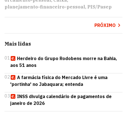
orcamento-pessoal
Caixa
planejamento-financeiro-pessoal
PIS/Pasep
PRÓXIMO
Mais lidas
01
Herdeiro do Grupo Rodobens morre na Bahia,
aos 51 anos
02
A farmácia física do Mercado Livre é uma
'portinha' no Jabaquara; entenda
03
INSS divulga calendário de pagamentos de
janeiro de 2026