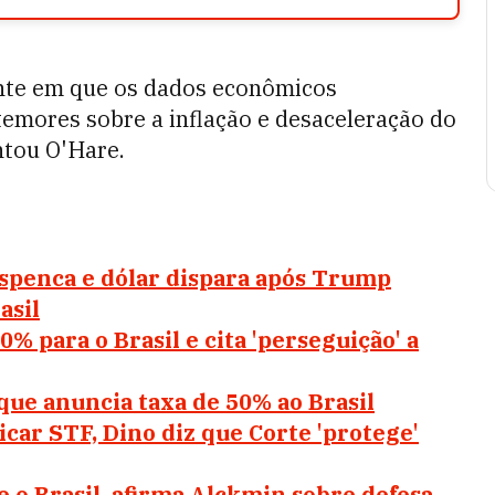
nte em que os dados econômicos
emores sobre a inflação e desaceleração do
ntou O'Hare.
spenca e dólar dispara após Trump
asil
% para o Brasil e cita 'perseguição' a
que anuncia taxa de 50% ao Brasil
car STF, Dino diz que Corte 'protege'
 o Brasil, afirma Alckmin sobre defesa