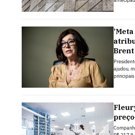
antecipad
'Meta 
atrib
Brent
President
ajudou, m
principais
Fleur
preço
Companhia