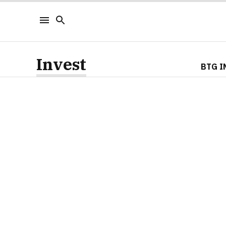
Invest
BTG I