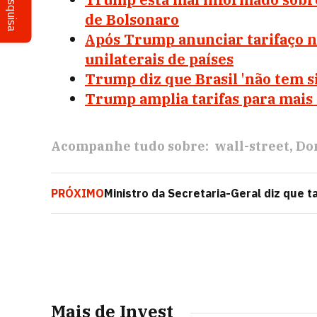
Pesquisa
de Bolsonaro
Após Trump anunciar tarifaço no
unilaterais de países
Trump diz que Brasil 'não tem si
Trump amplia tarifas para mais s
Acompanhe tudo sobre:
wall-street
Do
PRÓXIMO
Ministro da Secretaria-Geral diz que t
do Brasil
Mais de Invest