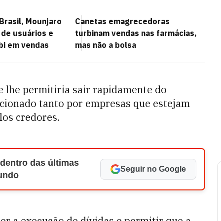
Brasil, Mounjaro
Canetas emagrecedoras
 de usuários e
turbinam vendas nas farmácias,
bi em vendas
mas não a bolsa
 lhe permitiria sair rapidamente do
acionado tanto por empresas que estejam
los credores.
 dentro das últimas
Seguir no Google
Mundo
r a execução de dívidas e permitir que a