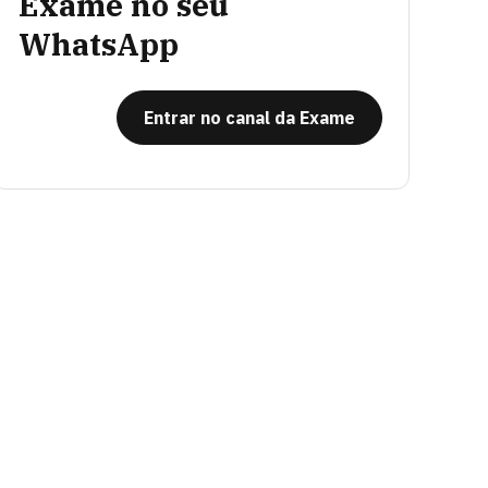
Exame no seu
WhatsApp
Entrar no canal da Exame