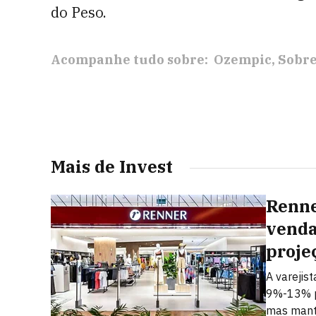
do Peso.
Acompanhe tudo sobre:
Ozempic
Sobr
Mais de Invest
Renne
venda
proje
A varejis
9%-13% p
mas mant