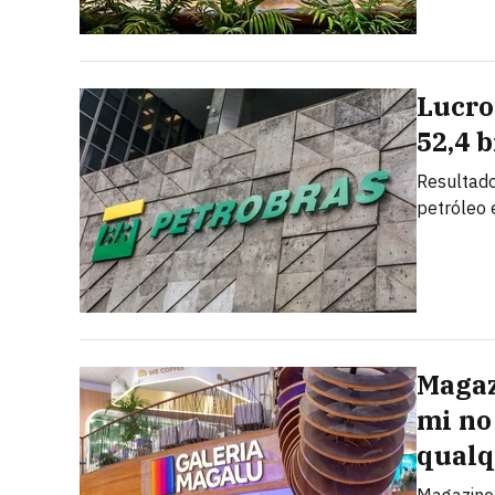
Lucro
52,4 
Resultado
petróleo
Magaz
mi no 
qualq