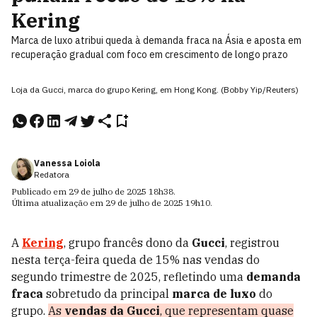
Kering
Marca de luxo atribui queda à demanda fraca na Ásia e aposta em
recuperação gradual com foco em crescimento de longo prazo
Loja da Gucci, marca do grupo Kering, em Hong Kong. (Bobby Yip/Reuters)
Vanessa Loiola
Redatora
Publicado em
29 de julho de 2025
18h38
.
Última atualização em
29 de julho de 2025
19h10
.
A
Kering
, grupo francês dono da
Gucci
, registrou
nesta terça-feira queda de 15% nas vendas do
segundo trimestre de 2025, refletindo uma
demanda
fraca
sobretudo da principal
marca de luxo
do
grupo.
As
vendas da Gucci
, que representam quase