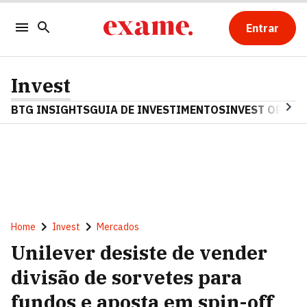
Entrar
Invest
BTG INSIGHTS
GUIA DE INVESTIMENTOS
INVEST OPINA
Home
Invest
Mercados
Unilever desiste de vender
divisão de sorvetes para
fundos e aposta em spin-off