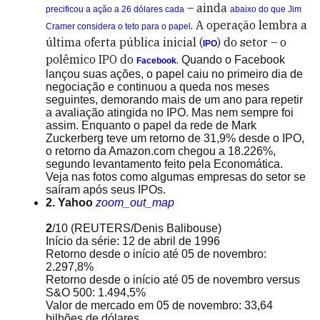
– ainda
precificou a ação a 26 dólares cada
abaixo do que Jim
. A operação lembra a
Cramer considera o teto para o papel
última oferta pública inicial (
) do setor – o
IPO
polêmico IPO do
.
Quando o Facebook
Facebook
lançou suas ações, o papel caiu no primeiro dia de
negociação e continuou a queda nos meses
seguintes, demorando mais de um ano para repetir
a avaliação atingida no IPO. Mas nem sempre foi
assim. Enquanto o papel da rede de Mark
Zuckerberg teve um retorno de 31,9% desde o IPO,
o retorno da Amazon.com chegou a 18.226%,
segundo levantamento feito pela Economática.
Veja nas fotos como algumas empresas do setor se
saíram após seus IPOs.
2. Yahoo
zoom_out_map
2
/10
(REUTERS/Denis Balibouse)
Início da série: 12 de abril de 1996
Retorno desde o início até 05 de novembro:
2.297,8%
Retorno desde o início até 05 de novembro versus
S&O 500: 1.494,5%
Valor de mercado em 05 de novembro: 33,64
bilhões de dólares