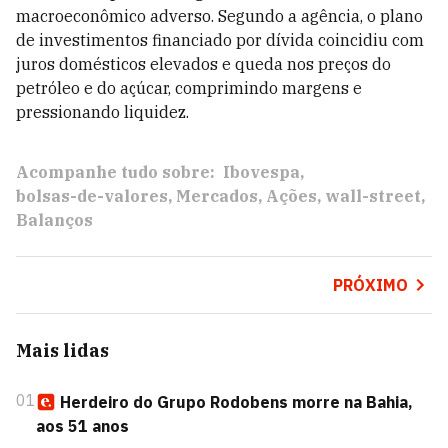
macroeconômico adverso. Segundo a agência, o plano
de investimentos financiado por dívida coincidiu com
juros domésticos elevados e queda nos preços do
petróleo e do açúcar, comprimindo margens e
pressionando liquidez.
Acompanhe tudo sobre:
Ibovespa
bolsas-de-valores
Mercados
Ações
wall-street
Balanços
PRÓXIMO
Mais lidas
01
Herdeiro do Grupo Rodobens morre na Bahia,
aos 51 anos