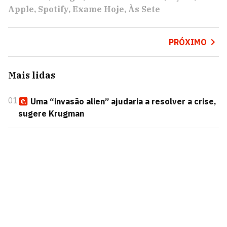
Apple
Spotify
Exame Hoje
Às Sete
PRÓXIMO
Mais lidas
01
Uma “invasão alien” ajudaria a resolver a crise,
sugere Krugman