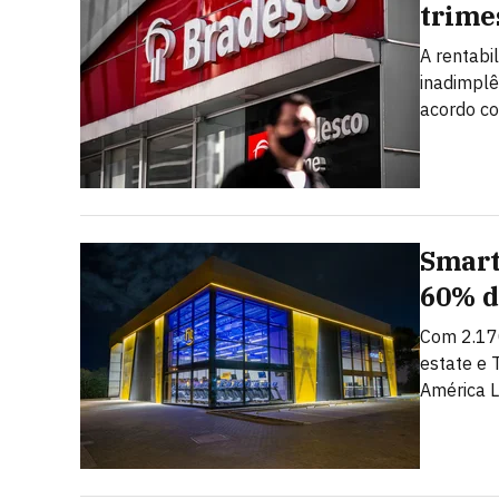
trime
A rentabi
inadimplê
acordo c
Smart
60% d
Com 2.17
estate e 
América L