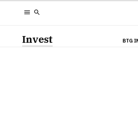
Invest
BTG I