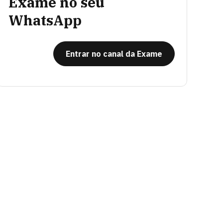
Exame no seu
WhatsApp
Entrar no canal da Exame