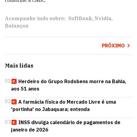
conforme a CNBC.
Acompanhe tudo sobre:
SoftBank
Nvidia
Balanços
PRÓXIMO
Mais lidas
01
Herdeiro do Grupo Rodobens morre na Bahia,
aos 51 anos
02
A farmácia física do Mercado Livre é uma
'portinha' no Jabaquara; entenda
03
INSS divulga calendário de pagamentos de
janeiro de 2026