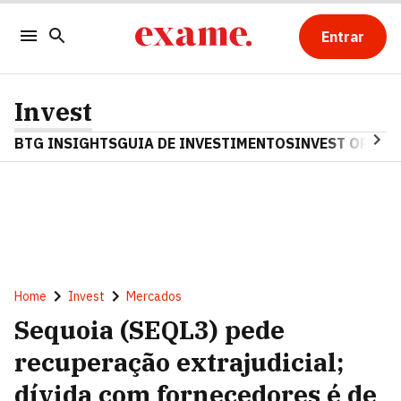
Entrar
Invest
BTG INSIGHTS
GUIA DE INVESTIMENTOS
INVEST OPINA
Home
Invest
Mercados
Sequoia (SEQL3) pede
recuperação extrajudicial;
dívida com fornecedores é de