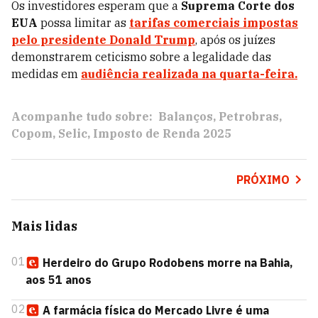
Os investidores esperam que a
Suprema Corte dos
EUA
possa limitar as
tarifas comerciais impostas
pelo presidente Donald Trump
, após os juízes
demonstrarem ceticismo sobre a legalidade das
medidas em
audiência realizada na quarta-feira.
Acompanhe tudo sobre:
Balanços
Petrobras
Copom
Selic
Imposto de Renda 2025
PRÓXIMO
Mais lidas
01
Herdeiro do Grupo Rodobens morre na Bahia,
aos 51 anos
02
A farmácia física do Mercado Livre é uma