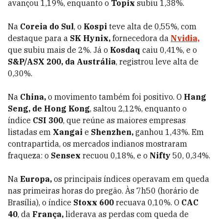
avançou 1,19%, enquanto o
Topix
subiu 1,38%.
Na
Coreia do Sul
, o
Kospi
teve alta de 0,55%, com
destaque para a
SK Hynix,
fornecedora da
Nvidia,
que subiu mais de 2%. Já o
Kosdaq
caiu 0,41%, e o
S&P/ASX 200, da Austrália
, registrou leve alta de
0,30%.
Na
China,
o movimento também foi positivo. O
Hang
Seng, de Hong Kong
, saltou 2,12%, enquanto o
índice
CSI 300
, que reúne as maiores empresas
listadas em
Xangai
e
Shenzhen,
ganhou 1,43%. Em
contrapartida, os mercados indianos mostraram
fraqueza: o
Sensex
recuou 0,18%, e o
Nifty
50, 0,34%.
Na
Europa,
os principais índices operavam em queda
nas primeiras horas do pregão. Às 7h50 (horário de
Brasília), o índice
Stoxx
600
recuava 0,10%. O
CAC
40
, da
França,
liderava as perdas com queda de