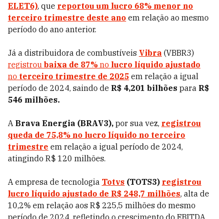
ELET6)
, que
reportou um lucro 68% menor no
terceiro trimestre deste ano
em relação ao mesmo
período do ano anterior.
Já a distribuidora de combustíveis
Vibra
(VBBR3)
registrou
baixa de 87%
no
lucro líquido ajustado
no
terceiro trimestre de 2025
em relação a igual
período de 2024, saindo de
R$ 4,201 bilhões
para
R$
546 milhões.
A
Brava Energia
(BRAV3),
por sua vez,
registrou
queda de 75,8% no lucro líquido no terceiro
trimestre
em relação a igual período de 2024,
atingindo R$ 120 milhões.
A empresa de tecnologia
Totvs
(TOTS3)
registrou
lucro líquido ajustado de R$ 248,7 milhões
, alta de
10,2% em relação aos R$ 225,5 milhões do mesmo
período de 2024, refletindo o crescimento do EBITDA