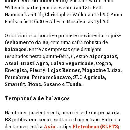
banco central americano)
: Michael Barr e John
Williams participam de eventos às 13h, Beth
Hammack às 14h, Christopher Waller às 17h30, Anna
Paulson às 18h30 e Alberto Musalem às 19h30.
O noticiário corporativo promete movimentar o
pós-
fechamento da B3
, com uma safra robusta de
balanços.
Entre as empresas que divulgam
resultados nesta quinta-feira, 6, estão
Alpargatas,
Assaí, BrasilAgro, Caixa Seguridade, Cogna,
Energisa, Fleury, Lojas Renner, Magazine Luiza,
Petrobras, Petrorecôncavo, SLC Agrícola,
Smartfit, Stone, Suzano e Tenda
.
Temporada de balanços
Na última quarta-feira, 5, uma série de empresas da
B3
publicaram seus resultados trimestrais. Entre os
destaques, está a
Axia
, antiga
Eletrobras (ELET3;