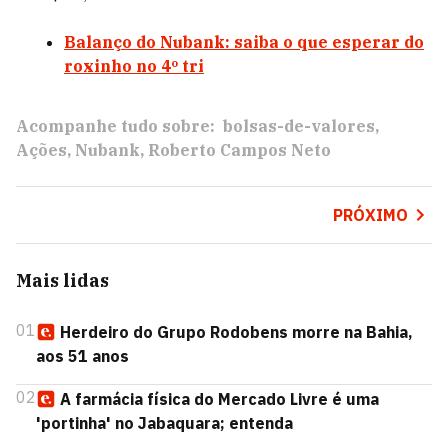
Balanço do Nubank: saiba o que esperar do
roxinho no 4º tri
Acompanhe tudo sobre:
bolsas-de-valores
Ações
Nubank
Roberto Campos Neto
PRÓXIMO
Mais lidas
01
Herdeiro do Grupo Rodobens morre na Bahia,
aos 51 anos
02
A farmácia física do Mercado Livre é uma
'portinha' no Jabaquara; entenda