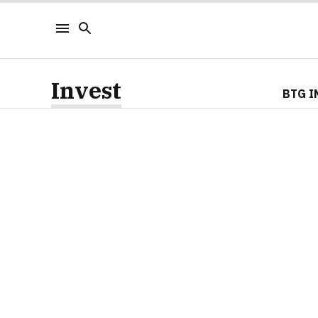
Invest
BTG I