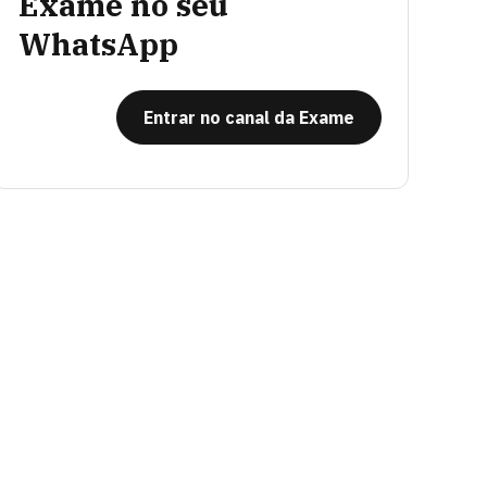
Exame no seu
WhatsApp
Entrar no canal da Exame