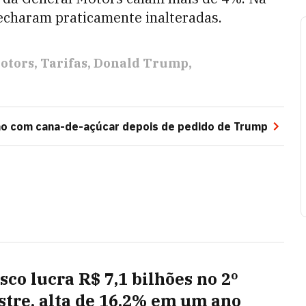
echaram praticamente inalteradas.
otors
Tarifas
Donald Trump
ão com cana-de-açúcar depois de pedido de Trump
sco lucra R$ 7,1 bilhões no 2º
stre, alta de 16,2% em um ano