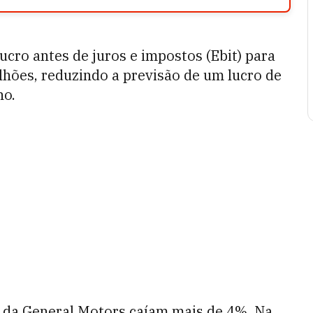
cro antes de juros e impostos (Ebit) para
lhões, reduzindo a previsão de um lucro de
no.
 da General Motors caíam mais de 4%. Na