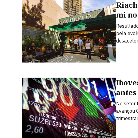
Riach
mi no
Resultado
pela evo
desacele
Ibove
antes
No setor 
avançou 0
trimestrai