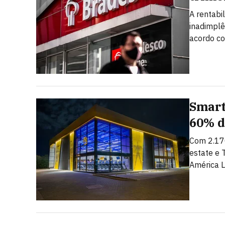
A rentabi
inadimplê
acordo c
Smart
60% d
Com 2.17
estate e 
América L