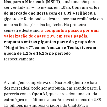
Mas, para a
Microsoft (MSFT)
, a máxima não parece
ser verdadeira — ao menos em 2025.
Com um valor
de mercado que flerta com os US$ 4 trilhões
, a
gigante de Redmond se destaca por sua resiliência em
meio às flutuações das big techs. No primeiro
semestre deste ano,
a companhia passou por uma
valorização de quase 20% em seus papéis
,
enquanto outras gigantes parte do grupo das
"Magnificas 7", como Amazon e Tesla, tiveram
queda de 1,2% e 16,2% no período
,
respectivamente.
A vantagem competitiva da Microsoft (dentro e fora
dos mercados) pode ser atribuída, em grande parte, à
parceria com a
OpenAI
, que se revelou uma virada
estratégica nos últimos anos. Ao investir mais de US$
13 bilhões na empresa criadora do ChatGPT, a