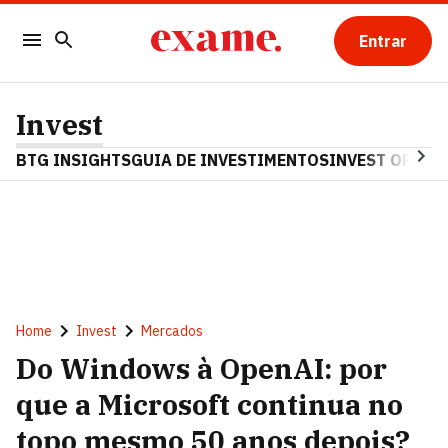
Entrar
Invest
BTG INSIGHTS
GUIA DE INVESTIMENTOS
INVEST OPINA
Home
Invest
Mercados
Do Windows à OpenAI: por
que a Microsoft continua no
topo mesmo 50 anos depois?