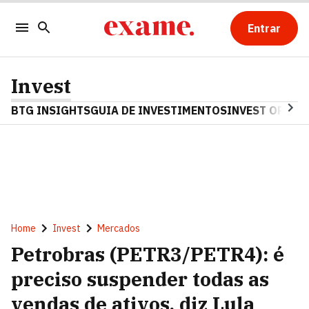
Entrar
Invest
BTG INSIGHTS
GUIA DE INVESTIMENTOS
INVEST OPINA
Home
Invest
Mercados
Petrobras (PETR3/PETR4): é
preciso suspender todas as
vendas de ativos, diz Lula