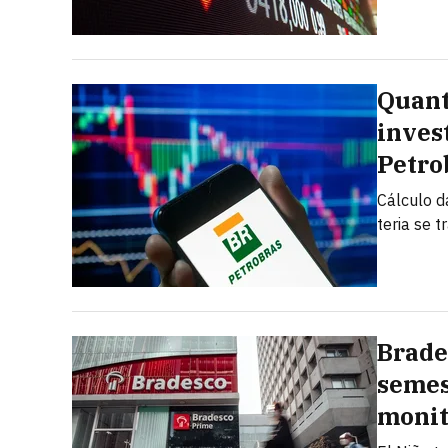
Quant
inves
Petro
Cálculo d
teria se 
Brade
semest
monit