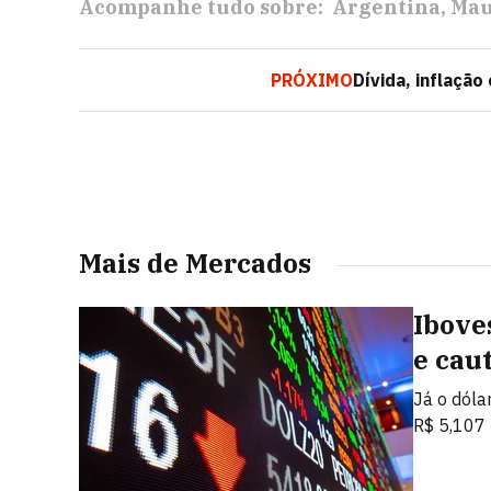
Acompanhe tudo sobre:
Argentina
Mau
PRÓXIMO
Dívida, inflaçã
Mais de Mercados
Ibove
e cau
Já o dóla
R$ 5,107 