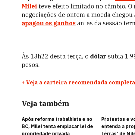
Milei
teve efeito limitado no câmbio. 
negociações de ontem a moeda chegou a
apagou os ganhos
antes da sessão termi
Às 13h22 desta terça, o
dólar
subia 1,9
pesos.
+
Veja a carteira recomendada completa
Veja também
Após reforma trabalhista e no
Protestos e v
BC, Milei tenta emplacar lei de
entenda a prop
propriedade privada
Terras' de Mil