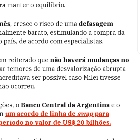
ra manter o equilíbrio.
 mês
, cresce o risco de uma
defasagem
ficialmente barato, estimulando a compra da
 país, de acordo com especialistas.
tem reiterado que
não haverá mudanças no
ar temores de uma desvalorização abrupta
creditava ser possível caso Milei tivesse
não ocorreu.
ções, o
Banco Central da Argentina
e o
am
um acordo de linha de
swap
para
eríodo no valor de US$ 20 bilhões.