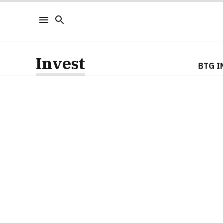
Invest
BTG I