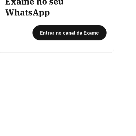
Exame no seu
WhatsApp
Entrar no canal da Exame