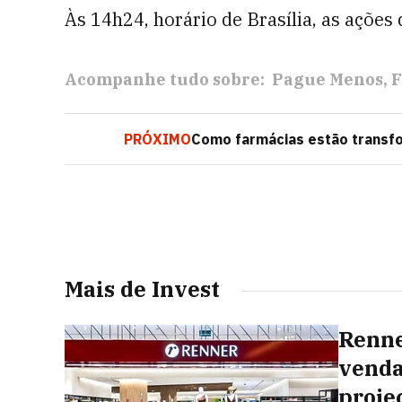
Às 14h24, horário de Brasília, as açõe
Acompanhe tudo sobre:
Pague Menos
F
PRÓXIMO
Como farmácias estão transf
Mais de Invest
Renne
venda
proje