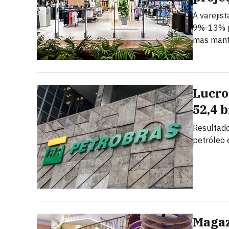
A varejis
9%-13% p
mas mant
Lucro
52,4 
Resultado
petróleo
Magaz