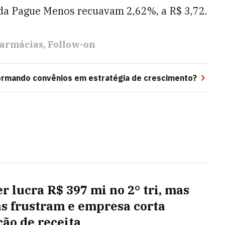
s da Pague Menos recuavam 2,62%, a R$ 3,72.
armácias
Follow-on
ormando convênios em estratégia de crescimento?
r lucra R$ 397 mi no 2° tri, mas
s frustram e empresa corta
ção de receita