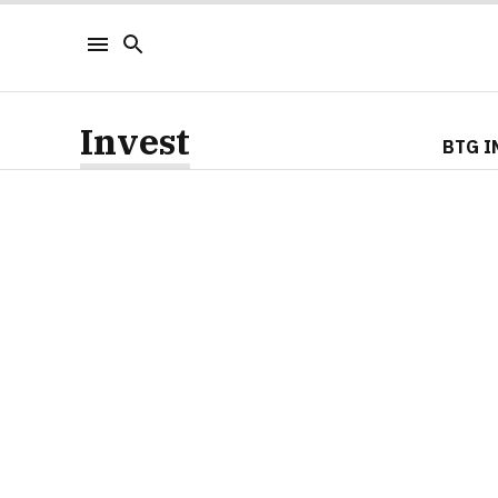
Invest
BTG I