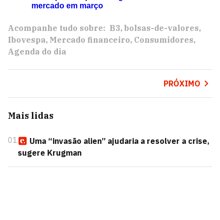
mercado em março
Acompanhe tudo sobre:
B3
bolsas-de-valores
Ibovespa
Mercado financeiro
Consumidores
Agenda do dia
PRÓXIMO
Mais lidas
01
Uma “invasão alien” ajudaria a resolver a crise,
sugere Krugman