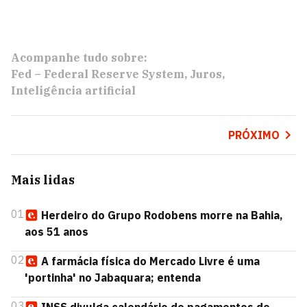
Acompanhe tudo sobre:
Fed – Federal Reserve System
Juros
Inteligência artificial
PRÓXIMO
Mais lidas
01
Herdeiro do Grupo Rodobens morre na Bahia,
aos 51 anos
02
A farmácia física do Mercado Livre é uma
'portinha' no Jabaquara; entenda
03