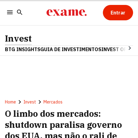
Entrar
Invest
BTG INSIGHTS
GUIA DE INVESTIMENTOS
INVEST OPINA
Home
Invest
Mercados
O limbo dos mercados:
shutdown paralisa governo
dos EUA, mas não o rali de