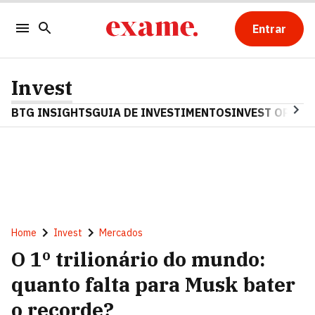
Entrar
Invest
BTG INSIGHTS
GUIA DE INVESTIMENTOS
INVEST OPINA
Home
Invest
Mercados
O 1º trilionário do mundo:
quanto falta para Musk bater
o recorde?