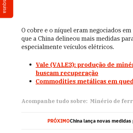
Pesquisa
O cobre e o níquel eram negociados em 
que a China
delineou
mais medidas para
especialmente veículos elétricos.
Vale (VALE3): produção de minér
buscam recuperação
Commodities metálicas em queda
Acompanhe tudo sobre:
Minério de fer
PRÓXIMO
China lança novas medidas 