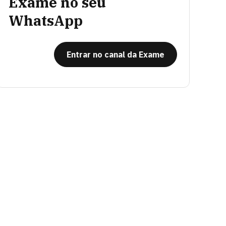
Exame no seu
WhatsApp
Entrar no canal da Exame