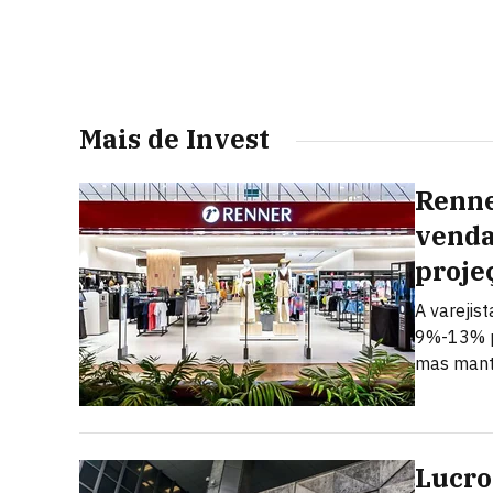
Mais de Invest
Renne
venda
proje
A varejis
9%-13% p
mas mant
Lucro