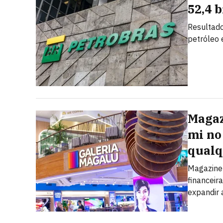
52,4 
Resultado
petróleo
Magaz
mi no 
qualq
Magazine 
financeir
expandir 