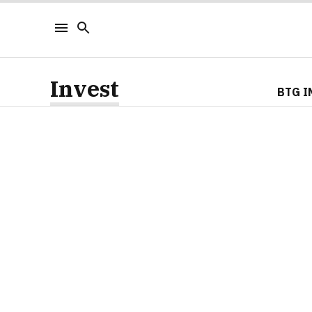
Invest
BTG I