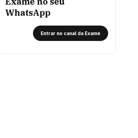
Exame no seu
WhatsApp
Entrar no canal da Exame