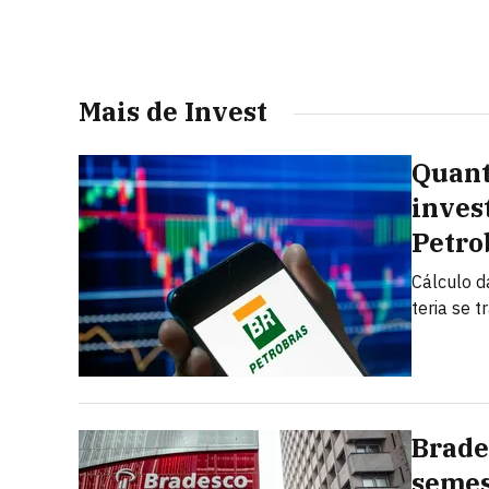
Mais de Invest
Quant
inves
Petro
Cálculo d
teria se 
Brade
semest