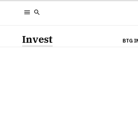
Invest
BTG I