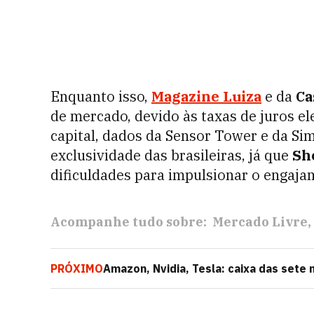
Enquanto isso,
Magazine Luiza
e da
Ca
de mercado, devido às taxas de juros e
capital, dados da Sensor Tower e da Si
exclusividade das brasileiras, já que
Sh
dificuldades para impulsionar o engaja
Acompanhe tudo sobre:
Mercado Livre
PRÓXIMO
Amazon, Nvidia, Tesla: caixa das sete
valores