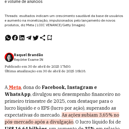
e volume de anúncios
Threads: esultados indicam um crescimento saudável da base de usuários
e aumento na monetização, impulsionados pelo lançamento de novos
produtos, diz Meta ( LOIC VENANCE/Getty Images)
Raquel Brandão
Repórter Exame IN
Publicado em
30 de abril de 2025
17h50
.
Última atualização em
30 de abril de 2025
18h18
.
A
Meta
, dona do
Facebook, Instagram e
WhatsApp
, divulgou seu desempenho financeiro no
primeiro trimestre de 2025, com destaque para o
lucro líquido e o EPS (lucro por ação), superando as
expectativas do mercado.
As ações subiam 3,65% no
pós-mercado após a divulgação
. O lucro líquido foi de
US$ 16,64 bilhões
, um aumento de
35%
em relação