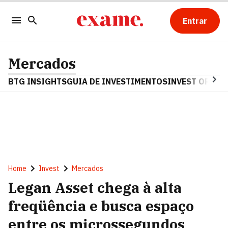
Entrar
Mercados
BTG INSIGHTS
GUIA DE INVESTIMENTOS
INVEST OPINA
Home
Invest
Mercados
Legan Asset chega à alta
freqüência e busca espaço
entre os microssegundos