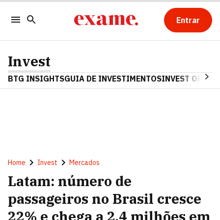
Entrar
Invest
BTG INSIGHTS
GUIA DE INVESTIMENTOS
INVEST OPINA
Home
Invest
Mercados
Latam: número de
passageiros no Brasil cresce
22% e chega a 2,4 milhões em