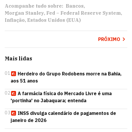
Acompanhe tudo sobre:
Bancos
Morgan Stanley
Fed – Federal Reserve System
Inflação
Estados Unidos (EUA)
PRÓXIMO
Mais lidas
01
Herdeiro do Grupo Rodobens morre na Bahia,
aos 51 anos
02
A farmácia física do Mercado Livre é uma
'portinha' no Jabaquara; entenda
03
INSS divulga calendário de pagamentos de
janeiro de 2026