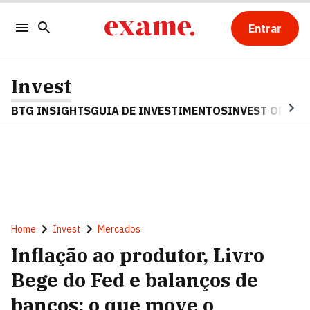
Entrar
Invest
BTG INSIGHTS
GUIA DE INVESTIMENTOS
INVEST OPINA
Home
Invest
Mercados
Inflação ao produtor, Livro
Bege do Fed e balanços de
bancos: o que move o