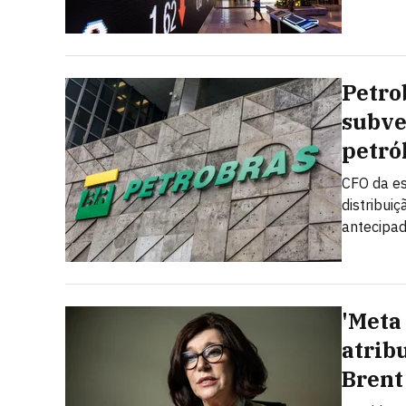
Petro
subve
petró
CFO da es
distribui
antecipad
'Meta 
atrib
Brent