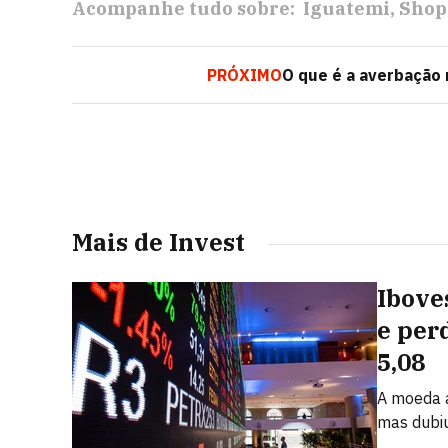
Acompanhe tudo sobre:
Iguatemi
Shop
PRÓXIMO
O que é a averbação 
Mais de Invest
Ibove
e per
5,08
A moeda a
mas dubi