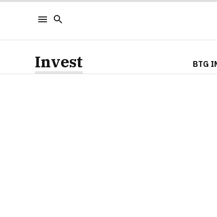
Invest
BTG I