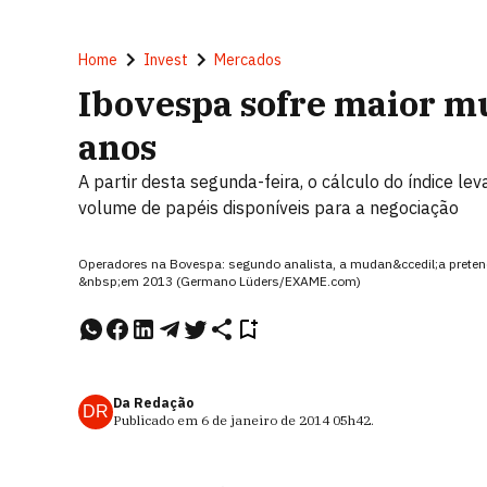
Home
Invest
Mercados
Ibovespa sofre maior m
anos
A partir desta segunda-feira, o cálculo do índice l
volume de papéis disponíveis para a negociação
Operadores na Bovespa: segundo analista, a mudan&ccedil;a pretende
&nbsp;em 2013 (Germano Lüders/EXAME.com)
Da Redação
DR
Publicado em
6 de janeiro de 2014
05h42
.