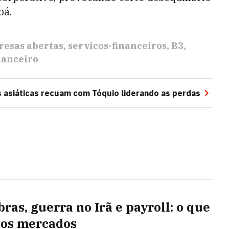
bá.
esas abertas
servicos-financeiros
B3
nanceiro
 asiáticas recuam com Tóquio liderando as perdas
ras, guerra no Irã e payroll: o que
os mercados