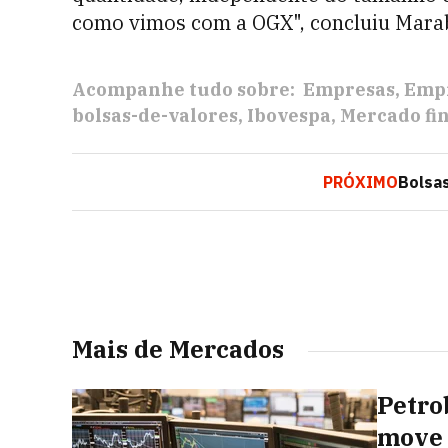
como vimos com a OGX", concluiu Mara
Acompanhe tudo sobre:
Empresas
Empr
bolsas-de-valores
Ibovespa
Mercado fi
PRÓXIMO
Bolsas
Mais de Mercados
Petrob
move 