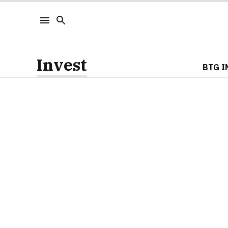
Invest
BTG I