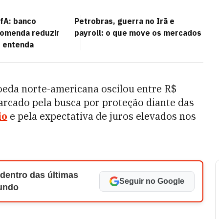
ofA: banco
Petrobras, guerra no Irã e
comenda reduzir
payroll: o que move os mercados
; entenda
oeda norte-americana oscilou entre R$
rcado pela busca por proteção diante das
io
e pela expectativa de juros elevados nos
 dentro das últimas
Seguir no Google
Mundo