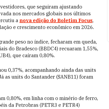
nvestidores, que seguiram ajustando
ervada nos mercados globais nos últimos
ercutiu a
nova edição do Boletim Focus
,
inflação e crescimento econômico em 2026.
 grande peso no índice, fecharam em queda,
ciais do Bradesco (BBDC4) recuaram 1,55%,
TUB4), que caíram 0,80%.
uou 0,37%, acompanhando ainda das units
á as units do Santander (SANB11) foram
m 0,80%, em linha com o minério de ferro,
apéis da Petrobras (PETR3 e PETR4)