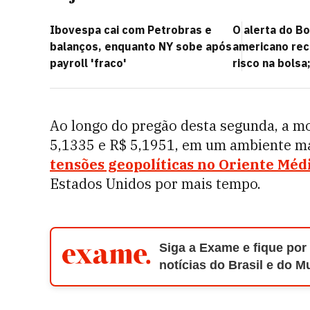
Ibovespa cai com Petrobras e
O alerta do B
balanços, enquanto NY sobe após
americano re
payroll 'fraco'
risco na bolsa
Ao longo do pregão desta segunda, a m
5,1335 e R$ 5,1951, em um ambiente ma
tensões geopolíticas no Oriente Méd
Estados Unidos por mais tempo.
Siga a Exame e fique por
notícias do Brasil e do 