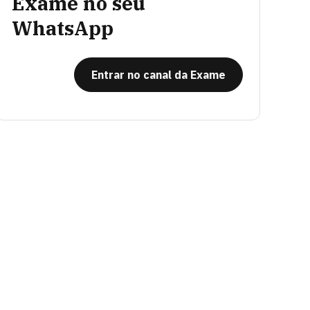
Exame no seu
WhatsApp
Entrar no canal da Exame