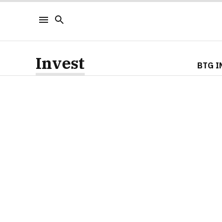
Invest
BTG I