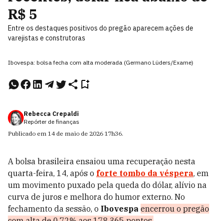
R$ 5
Entre os destaques positivos do pregão aparecem ações de
varejistas e construtoras
Ibovespa: bolsa fecha com alta moderada (Germano Lüders/Exame)
Rebecca Crepaldi
Repórter de finanças
Publicado em
14 de maio de 2026
17h36
.
A bolsa brasileira ensaiou uma recuperação nesta
quarta-feira, 14, após o
forte tombo da véspera
, em
um movimento puxado pela queda do dólar, alívio na
curva de juros e melhora do humor externo. No
fechamento da sessão, o
Ibovespa
encerrou o pregão
com alta de 0,72% aos 178.365 pontos.