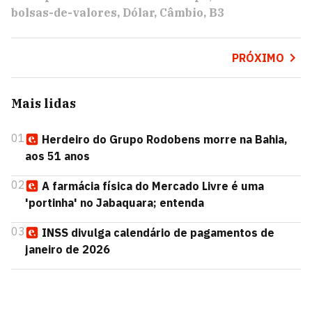
bolsas-de-valores
Dólar
Câmbio
B3
PRÓXIMO
Mais lidas
01
Herdeiro do Grupo Rodobens morre na Bahia,
aos 51 anos
02
A farmácia física do Mercado Livre é uma
'portinha' no Jabaquara; entenda
03
INSS divulga calendário de pagamentos de
janeiro de 2026