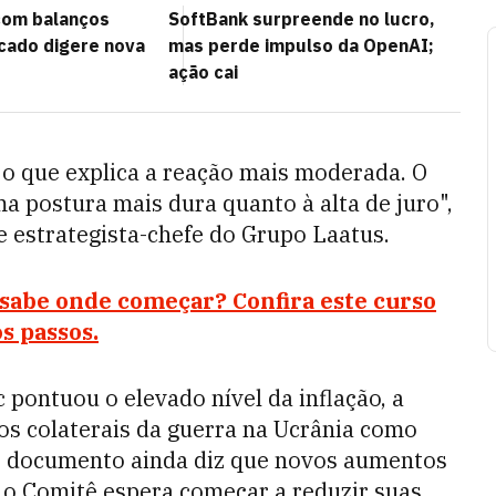
com balanços
SoftBank surpreende no lucro,
cado digere nova
mas perde impulso da OpenAI;
ação cai
 o que explica a reação mais moderada. O
uma postura mais dura quanto à alta de juro",
e estrategista-chefe do Grupo Laatus.
sabe onde começar? Confira este curso
s passos.
pontuou o elevado nível da inflação, a
os colaterais da guerra na Ucrânia como
. O documento ainda diz que novos aumentos
, o
Comitê espera começar a reduzir suas