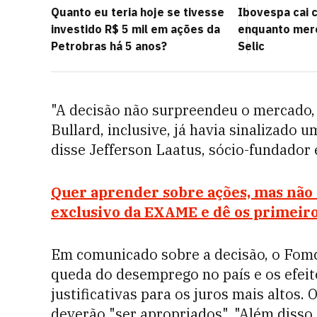
Quanto eu teria hoje se tivesse
Ibovespa cai 
investido R$ 5 mil em ações da
enquanto mer
Petrobras há 5 anos?
Selic
"A decisão não surpreendeu o mercado,
Bullard, inclusive, já havia sinalizado 
disse Jefferson Laatus, sócio-fundador 
Quer aprender sobre ações, mas não 
exclusivo da EXAME e dê os primeiro
Em comunicado sobre a decisão, o Fomc 
queda do desemprego no país e os efeit
justificativas para os juros mais altos
deverão "ser apropriados". "Além disso