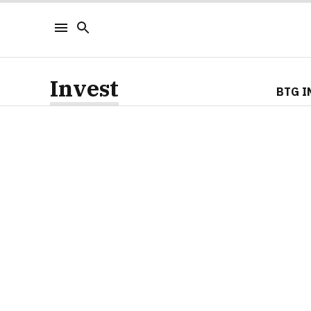
Invest
BTG I