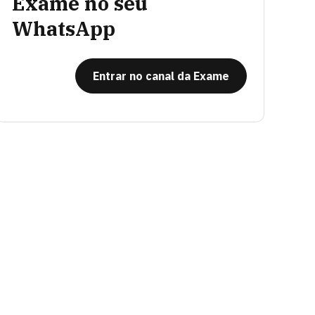
Exame no seu
WhatsApp
Entrar no canal da Exame