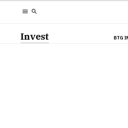
Invest
BTG I