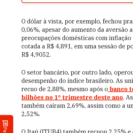
O dólar à vista, por exemplo, fechou pr
0,06%, apesar do aumento da aversão ao
preocupações domésticas com inflação 
cotada a R$ 4,891, em uma sessão de po
R$ 4,9052.
O setor bancário, por outro lado, opero
desempenho do índice brasileiro. As u
recuo de 2,88%, mesmo após o
banco t
bilhões no 1° trimestre deste ano
. A
também caíram 2,69%, assim como a un
2,52%.
O Itaú (ITUB4) também recuou 2,25% e 