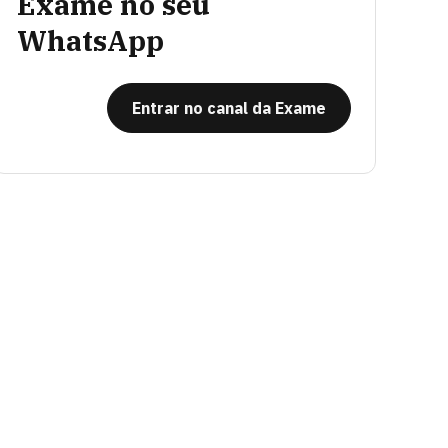
Exame no seu
WhatsApp
Entrar no canal da Exame