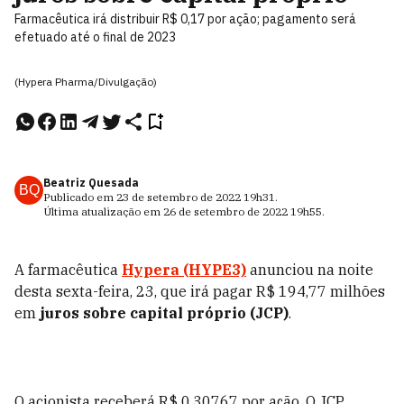
Farmacêutica irá distribuir R$ 0,17 por ação; pagamento será
efetuado até o final de 2023
(Hypera Pharma/Divulgação)
Beatriz Quesada
BQ
Publicado em
23 de setembro de 2022
19h31
.
Última atualização em
26 de setembro de 2022
19h55
.
A farmacêutica
Hypera (HYPE3)
anunciou na noite
desta sexta-feira, 23, que irá pagar R$ 194,77 milhões
em
juros sobre capital próprio (JCP)
.
O acionista receberá R$ 0,30767 por ação. O JCP