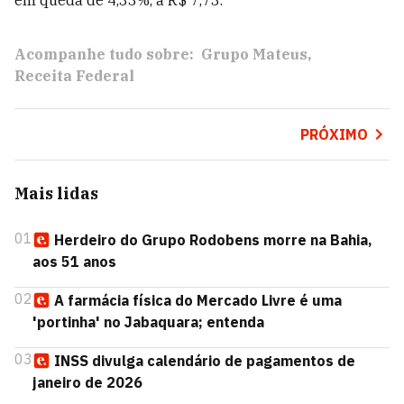
em queda de 4,33%, a R$ 7,73.
Acompanhe tudo sobre:
Grupo Mateus
Receita Federal
PRÓXIMO
Mais lidas
01
Herdeiro do Grupo Rodobens morre na Bahia,
aos 51 anos
02
A farmácia física do Mercado Livre é uma
'portinha' no Jabaquara; entenda
03
INSS divulga calendário de pagamentos de
janeiro de 2026