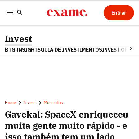
Entrar
Invest
BTG INSIGHTS
GUIA DE INVESTIMENTOS
INVEST OPINA
Home
Invest
Mercados
Gavekal: SpaceX enriqueceu
muita gente muito rápido - e
isso também tem um lado