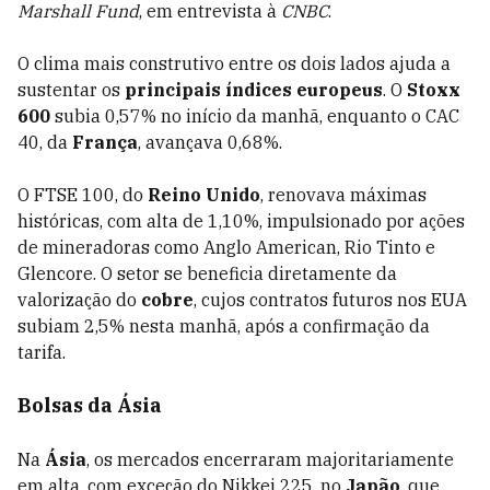
Marshall Fund
, em entrevista à
CNBC
.
O clima mais construtivo entre os dois lados ajuda a
sustentar os
principais índices europeus
. O
Stoxx
600
subia 0,57% no início da manhã, enquanto o CAC
40, da
França
, avançava 0,68%.
O FTSE 100, do
Reino Unido
, renovava máximas
históricas, com alta de 1,10%, impulsionado por ações
de mineradoras como Anglo American, Rio Tinto e
Glencore. O setor se beneficia diretamente da
valorização do
cobre
, cujos contratos futuros nos EUA
subiam 2,5% nesta manhã, após a confirmação da
tarifa.
Bolsas da Ásia
Na
Ásia
, os mercados encerraram majoritariamente
em alta, com exceção do Nikkei 225, no
Japão
, que