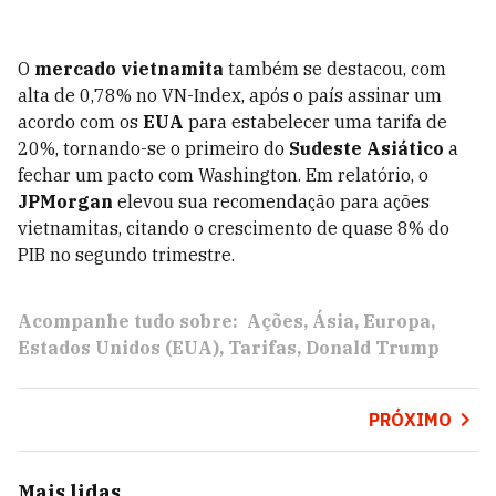
O
mercado vietnamita
também se destacou, com
alta de 0,78% no VN-Index, após o país assinar um
acordo com os
EUA
para estabelecer uma tarifa de
20%, tornando-se o primeiro do
Sudeste Asiático
a
fechar um pacto com Washington. Em relatório, o
JPMorgan
elevou sua recomendação para ações
vietnamitas, citando o crescimento de quase 8% do
PIB no segundo trimestre.
Acompanhe tudo sobre:
Ações
Ásia
Europa
Estados Unidos (EUA)
Tarifas
Donald Trump
PRÓXIMO
Mais lidas