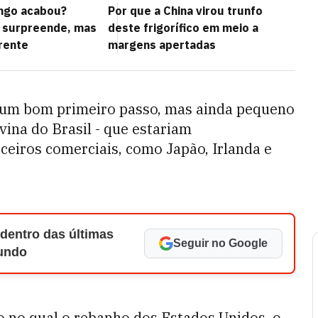
ango acabou?
Por que a China virou trunfo
e surpreende, mas
deste frigorífico em meio a
rente
margens apertadas
é um bom primeiro passo, mas ainda pequeno
vina do Brasil - que estariam
eiros comerciais, como Japão, Irlanda e
 dentro das últimas
Seguir no Google
Mundo
o no qual o rebanho dos Estados Unidos, o