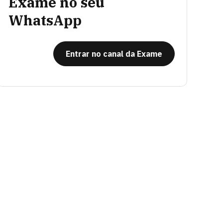
Exame no seu
WhatsApp
Entrar no canal da Exame