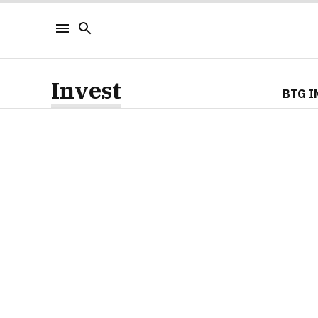
Invest
BTG I