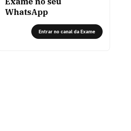
Exame no seu
WhatsApp
Entrar no canal da Exame