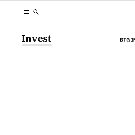
Invest
BTG I