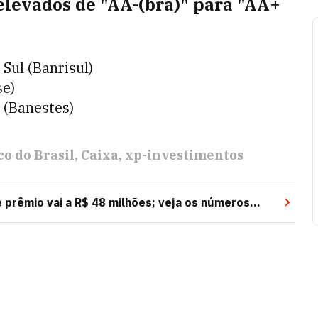
elevados de "AA-(bra)" para "AA+
Sul (Banrisul)
se)
 (Banestes)
o do Brasil
Caixa
xp-investimentos
prêmio vai a R$ 48 milhões; veja os números