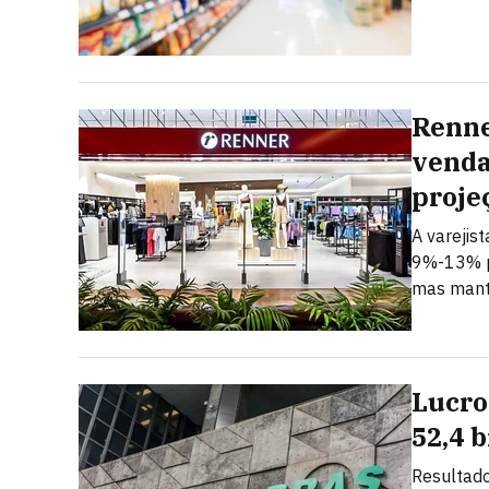
Renne
venda
proje
A varejis
9%-13% p
mas mant
Lucro
52,4 
Resultado