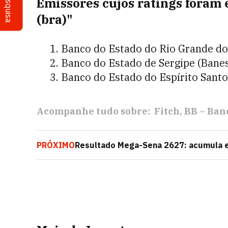
Pesquisa
Emissores cujos ratings foram 
(bra)"
Banco do Estado do Rio Grande do 
Banco do Estado de Sergipe (Bane
Banco do Estado do Espírito Santo
Acompanhe tudo sobre:
Fitch
BB – Banc
PRÓXIMO
Resultado Mega-Sena 2627: acumula e 
sorteados