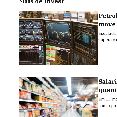
Mais de Invest
Petrob
move 
Escalada 
supera ex
Salár
quant
Em 12 mes
com o pr