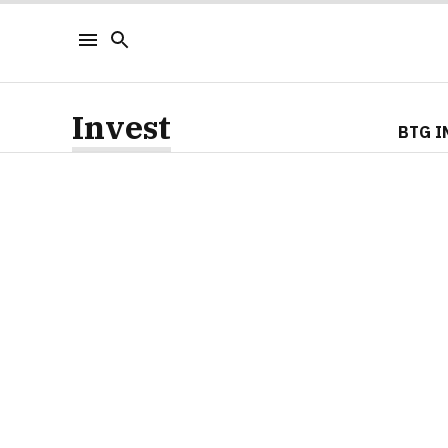
Invest
BTG I