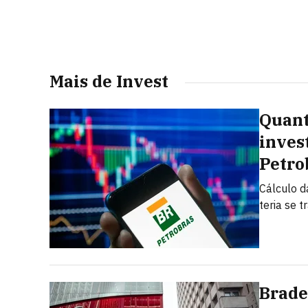
Mais de Invest
Quant
inves
Petro
Cálculo d
teria se 
Brade